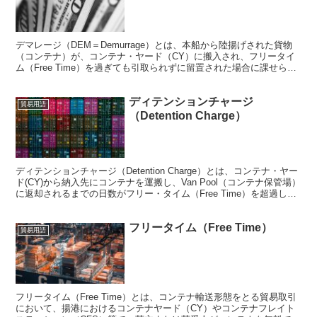
デマレージ（DEM＝Demurrage）とは、本船から陸揚げされた貨物
（コンテナ）が、コンテナ・ヤード（CY）に搬入され、フリータイ
ム（Free Time）を過ぎても引取られずに留置された場合に課せられ
る超過保管料。 例）フリータイム超過後...
ディテンションチャージ
貿易用語
（Detention Charge）
ディテンションチャージ（Detention Charge）とは、コンテナ・ヤー
ド(CY)から納入先にコンテナを運搬し、Van Pool（コンテナ保管場）
に返却されるまでの日数がフリー・タイム（Free Time）を超過した
場合に課せられる返...
フリータイム（Free Time）
貿易用語
フリータイム（Free Time）とは、コンテナ輸送形態をとる貿易取引
において、揚港におけるコンテナヤード（CY）やコンテナフレイト