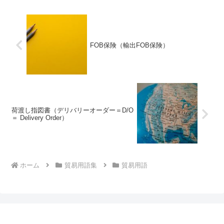
FOB保険（輸出FOB保険）
荷渡し指図書（デリバリーオーダー＝D/O
＝ Delivery Order）
ホーム
貿易用語集
貿易用語