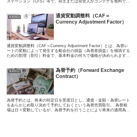
ステーション（CFS）等で、荷主または荷受人がコンテナを無料で借
りておくことができる期間のこと。 例１）コン...
通貨変動調整料（CAF＝
貿易用語
Currency Adjustment Factor）
通貨変動調整料（CAF＝Currency Adjustment Factor）とは、為替レ
ートの変動によって発生する船会社の損益（為替差損益）を補填する
ための割増（割引）料金で、基本料金の何％で価格が決められます。
航路によって名称が異なり...
為替予約（Forward Exchange
貿易用語
Contract）
為替予約とは、将来の特定日を受渡日とし、通貨・金額・為替レート
をあらかじめ取り決めて予約しておくという為替売買取引。 為替相
場は日々変動しているが、為替予約を行うことにより将来の適用為替
相場（外貨と日本円の交換レート）を確定させることができ...