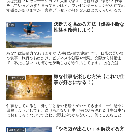
あなたはプレゼンテーションや人前で話すことは好きですか？ 仕事
をしていると必ずと言って良いほど、プレゼンテーションや人前で話
す機会がありますが、実際プレゼンが好きな人はどのくらいいるので
しょうか？ 日本のある企業が社会人にアンケートを取った...
決断力を高める方法【優柔不断な
転職
性格を改善しよう】
あなたは決断力がありますか 人生は決断の連続です。 日常の買い物
や食事、旅行やお出かけ、ビジネスや就職や転職、交際から結婚ま
で、私たちはいつも何かを決断しながら生活してます。 あなたは物
事を決断するのにどのくらいの時間を費やしているのでしょ...
嫌な仕事を楽しむ方法【これで仕
スキルアップ
事が好きになる！】
仕事をしていると、嫌なことをやる場面がやってきます。一生懸命に
回避しようとしても、逃げられない仕事、特にやらされる仕事は本当
におもしろくないですよね。意味がわからないし、何でこんなことや
ってるんだろう、面倒くさいなぁ、時間の無駄だよ、やりた...
「やる気が出ない」を解決する方
スキルアップ